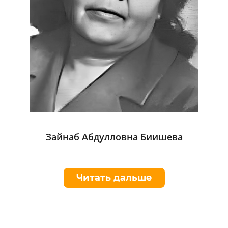
Зайнаб Абдулловна Биишева
Читать дальше