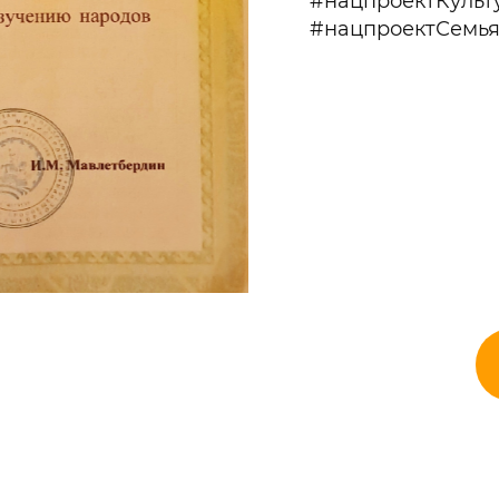
#нацпроектКульт
#нацпроектСемь