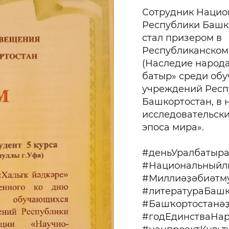
Сотрудник Нацио
Республики Башк
стал призером в
Республиканском 
(Наследие народа
батыр» среди об
учреждений Респ
Башкортостан, в 
исследовательски
эпоса мира».
#деньУралбатыр
#Национальныйл
#Миллиәҙәбиәтм
#литератураБашк
#Башҡортостанәҙ
#годЕдинстваНа