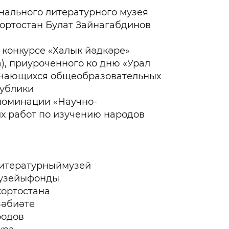
нального литературного музея
ортостан Булат Зайнагабдинов
конкурсе «Халык йәдкәре»
), приуроченного ко дню «Урал
учающихся общеобразовательных
ублики
номинации «Научно-
х работ по изучению народов
а
итературныймузей
узейыфонды
ортостана
әбиәте
родов