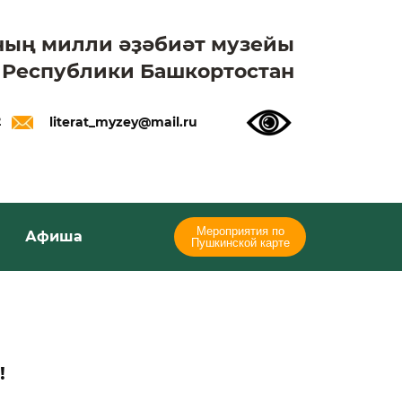
ның милли әҙәбиәт музейы
 Республики Башкортостан
2
literat_myzey@mail.ru
Мероприятия по
Афиша
Пушкинской карте
!