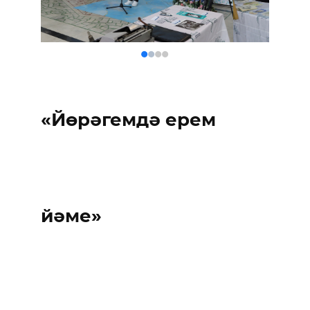
«Йөрәгемдә ерем
йәме»