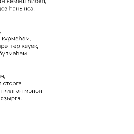
өн көмөш һибеп,
оҙ һанынса.
,
 күрмәһәм,
рәттәр кеүек,
бүлмәһәм.
м,
 оторға.
п килгән моңон
яҙырға.