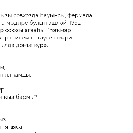
ҡыҙы совхозда һауынсы, фермала
на мөдире булып эшләй. 1992
р союзы ағзаһы. “Һаҡмар
ара” исемле тәүге шиғри
ылда донъя күрә.
м,
п илһамды.
ур
н ҡыҙ бармы?
ыҙ
н яңыса.