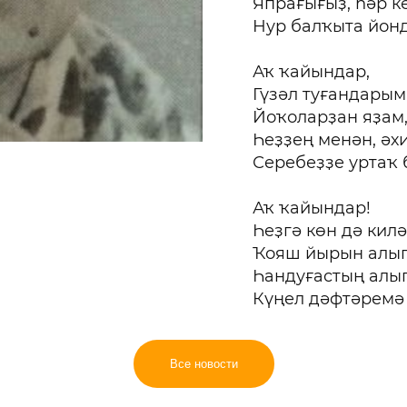
Япрағығыҙ, һәр к
Нур балҡыта йонд
Аҡ ҡайындар,
Гүзәл туғандарым
Йоҡоларҙан яҙам,
Һеҙҙең менән, әхи
Серебеҙҙе уртаҡ 
Аҡ ҡайындар!
Һеҙгә көн дә килә
Ҡояш йырын алып
Һандуғастың алы
Күңел дәфтәремә 
Все новости