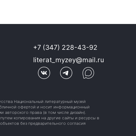
+7 (347) 228-43-92
literat_myzey@mail.ru
усства Национальный литературный музей
публичной офертой и носит информационный
и авторского права (в том числе дизайн).
путем копирования на другие сайты и ресурсы в
объектов без предварительного согласия