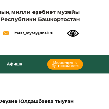
ның милли әҙәбиәт музейы
 Республики Башкортостан
2
literat_myzey@mail.ru
Мероприятия по
Афиша
Пушкинской карте
Фәүзиә Юлдашбаева тыуған