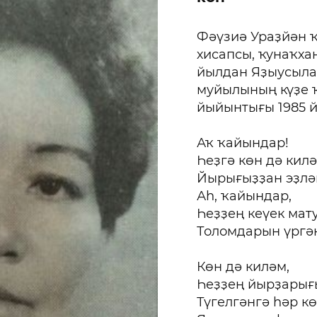
Фәүзиә Ураҙйән 
хисапсы, ҡунаҡха
йылдан Яҙыусыла
муйылының күҙе ҡ
йыйынтығы 1985 й
Аҡ ҡайындар!
Һеҙгә көн дә килә
Йырығыҙҙан эҙлә
Аһ, ҡайындар,
Һеҙҙең кеүек мат
Толомдарын үргә
Көн дә киләм,
Һеҙҙең йырҙарығ
Түгелгәнгә һәр кө