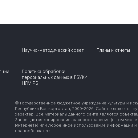
Научно-методический совет
Планы и отчеты
пции
Политика обработки
персональных данных в ГБУКИ
НЛМ РБ
© Государственное бюджетное учреждение культуры и иск
Республики Башкортостан, 2000-2026. Сайт не является 
характер. Все материалы данного сайта являются объектам
Запрещается копирование, распространение (в том числе 
Интернете) или любое иное использование информации и 
правообладателя.