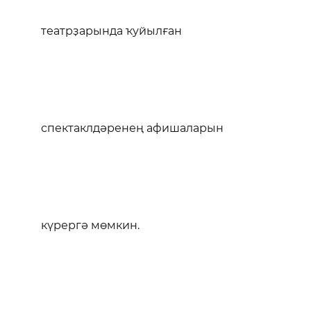
театрҙарында ҡуйылған
спектаклдәренең афишаларын
күрергә мөмкин.