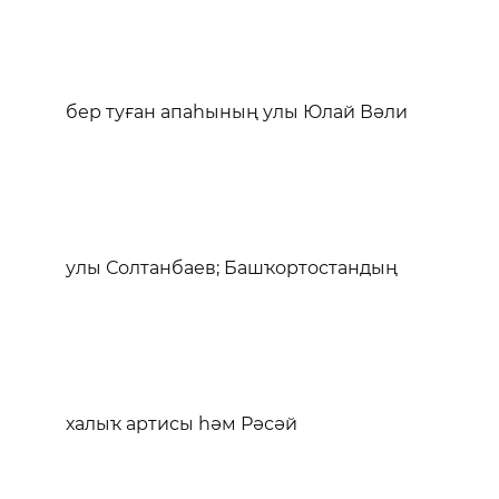
бер туған апаһының улы Юлай Вәли
улы Солтанбаев; Башҡортостандың
халыҡ артисы һәм Рәсәй