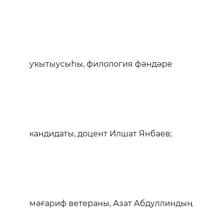
уҡытыусыһы, филология фәндәре
кандидаты, доцент Илшат Янбаев;
мәғариф ветераны, Азат Абдуллиндың