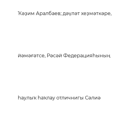
Ҡәҙим Аралбаев; дәүләт хеҙмәткәре,
йәмәғәтсе, Рәсәй Федерацияһының
һаулыҡ һаҡлау отличнигы Сәлиә