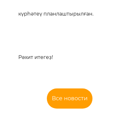
күрһәтеү планлаштырылған.
Рәхит итегеҙ!
Все новости