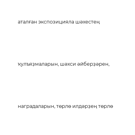
аталған экспозицияла шәхестең
ҡулъяҙмаларын, шәхси әйберҙәрен,
наградаларын, төрлө илдәрҙең төрлө