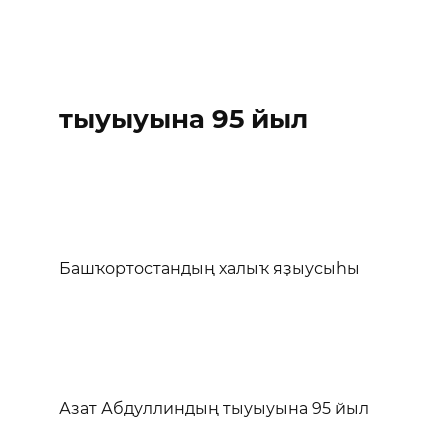
тыуыуына 95 йыл
Башҡортостандың халыҡ яҙыусыһы
Азат Абдуллиндың тыуыуына 95 йыл