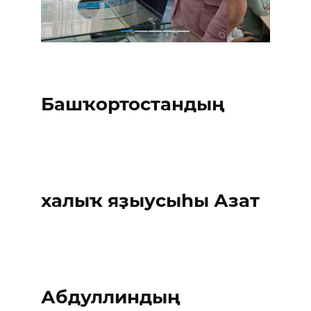
Башҡортостандың
халыҡ яҙыусыһы Азат
Абдуллиндың