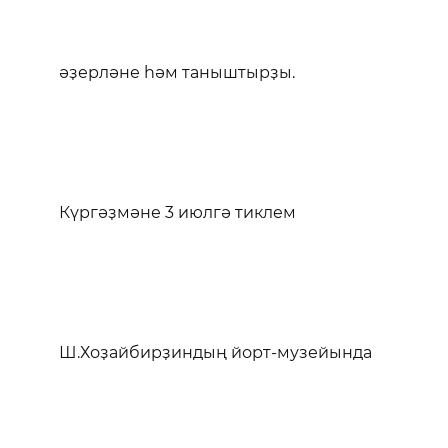
әҙерләне һәм таныштырҙы.
Күргәҙмәне 3 июлгә тиклем
Ш.Хоҙайбирҙиндың йорт-музейында