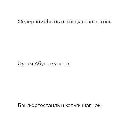
Федерацияһының атҡаҙанған артисы
Әхтәм Абушахманов;
Башҡортостандың халыҡ шағиры