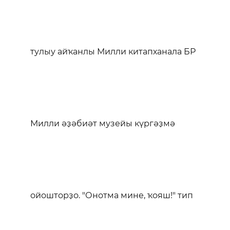
тулыу айҡанлы Милли китапханала БР
Милли әҙәбиәт музейы күргәҙмә
ойошторҙо. "Онотма мине, ҡояш!" тип