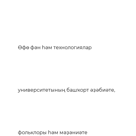
Өфө фән һәм технологиялар
университетының башҡорт әҙәбиәте,
фольклоры һәм мәҙәниәте