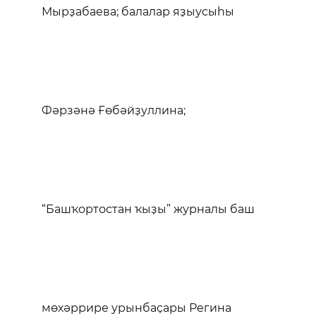
Мырҙабаева; балалар яҙыусыһы
Фәрзәнә Ғөбәйҙуллина;
“Башҡортостан ҡыҙы” журналы баш
мөхәррире урынбаҫары Регина