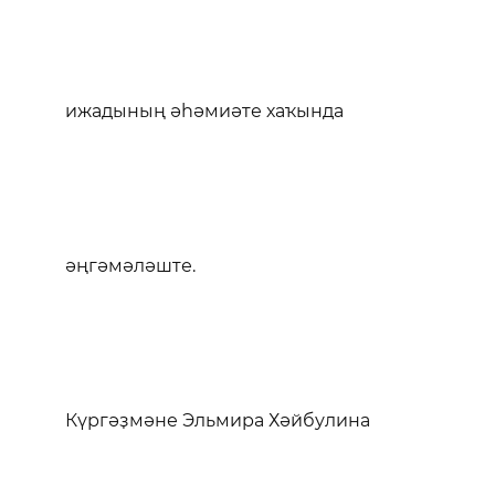
ижадының әһәмиәте хаҡында
әңгәмәләште.
Күргәҙмәне Эльмира Хәйбулина