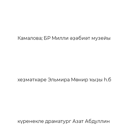
Камалова; БР Милли әҙәбиәт музейы
хеҙмәткәре Эльмира Мөнир ҡыҙы һ.б
күренекле драматург Азат Абдуллин