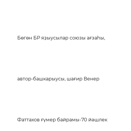
Бөгөн БР яҙыусылар союзы ағзаһы,
автор-башкарыусы, шағир Венер
Фаттахов ғүмер байрамы-70 йәшлек