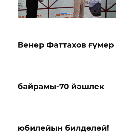
Венер Фаттахов ғүмер
байрамы-70 йәшлек
юбилейын билдәләй!