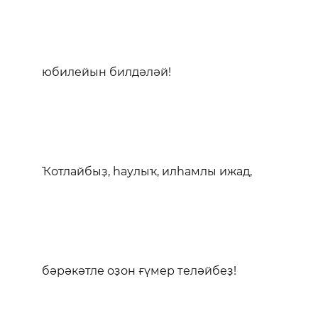
юбилейын билдәләй!
Ҡотлайбыҙ, һаулыҡ, илһамлы ижад,
бәрәкәтле оҙон ғүмер теләйбеҙ!